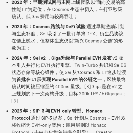
2022 年：早期测试网与主网上线
团队以“面向交易的高
性能 L1”为定位，在 Cosmos 生态中切入，主打亚秒级
确认、低 Gas 费用与较高吞吐；
2023 年：Cosmos 路线与 DeFi 试验
通过早期激励计划
与生态补贴，Sei 吸引了一批订单簿 DEX、衍生品协议
在链上试水，但整体生态仍以“新兴 Cosmos 公链”的形
象为主；
2024 年：Sei v2 ，Giga升级与 Parallel EVM 发布
v2 版
本引入并行化 EVM 执行引擎、Twin-Turbo 共识和 SeiDB
状态存储等核心组件，使 Sei 从“Cosmos 系 L1”逐步过渡
为
首批在 L1 层实现 Parallel EVM 的公链之一
，区块最终
确认时间被压缩至约 400ms 量级。[8] Giga 是在 v2 之
上规划的下一次架构升级，目标 200k TPS / 5 Gigagas；
[8]
2025 年：SIP-3 与 EVM-only 转型、
Monaco
Protocol
通过 SIP-3 提案，Sei 计划从 Cosmos＋EVM 双
栈收缩为 EVM-only 架构；应用层则以 Monaco
Protocol（去中心化华尔街撮合引擎）、Creator