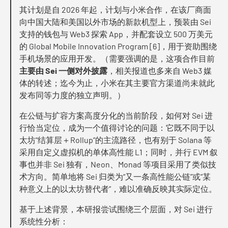
其计划是自 2026 年起，计划与小米合作，在该厂商面
向中国大陆和美国以外市场的新款机型上，预装由 Sei
支持的钱包与 Web3 探索 App，并配套设立 500 万美元
的 Global Mobile Innovation Program [6]，用于资助围绕
手机场景的应用开发。（需要强调的是，这项合作目前
主要由 Sei 一侧对外披露
，相关报道也多来自 Web3 媒
体的转述；迄今为止，小米在其主要官方渠道尚未就此
发布同等力度的独立声明。）
在公链与扩容方案高度分化的当前阶段，如何对 Sei 进
行恰当定位，成为一个值得讨论的问题：它既不同于以
太坊“结算层＋Rollup”的主流路径，也有别于 Solana 等
采用自定义虚拟机的单体高性能 L1；同时，并行 EVM 叙
事也并非 Sei 独有，Neon、Monad 等项目采用了类似技
术方向。简单地将 Sei 归类为“又一条高性能公链”或“某
种意义上的以太坊替代者”，难以准确反映其实际定位。
基于上述背景，本研报尝试围绕三个层面，对 Sei 进行
系统性分析：