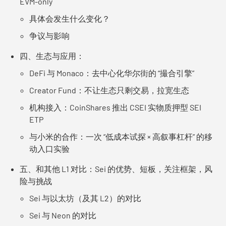
EVM-only
具体会发生什么变化？
争议与影响
四、生态与应用：
DeFi 与 Monaco：去中心化华尔街的 “撮合引擎”
Creator Fund：不让生态只剩交易，拉宽生态
机构接入：CoinShares 推出 CSEI 实物质押型 SEI
ETP
与小米的合作：一次 “低成本试探 × 高叙事杠杆” 的移
动入口实验
五、和其他 L1 对比：Sei 的优势、短板，关注框架，风
险与挑战
Sei 与以太坊（及其 L2）的对比
Sei 与 Neon 的对比