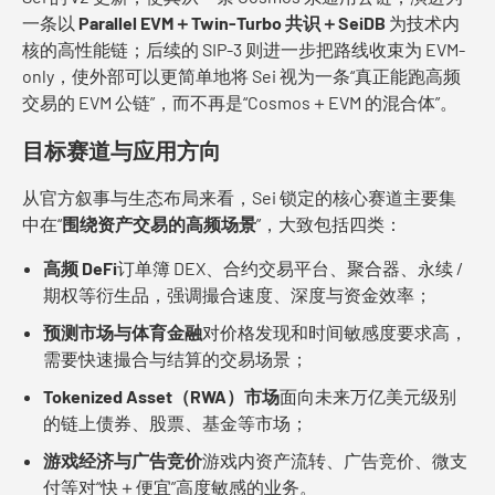
一条以
Parallel EVM＋Twin-Turbo 共识＋SeiDB
为技术内
核的高性能链；后续的 SIP-3 则进一步把路线收束为 EVM-
only，使外部可以更简单地将 Sei 视为一条“真正能跑高频
交易的 EVM 公链”，而不再是“Cosmos＋EVM 的混合体”。
目标赛道与应用方向
从官方叙事与生态布局来看，Sei 锁定的核心赛道主要集
中在“
围绕资产交易的高频场景
”，大致包括四类：
高频 DeFi
订单簿 DEX、合约交易平台、聚合器、永续 /
期权等衍生品，强调撮合速度、深度与资金效率；
预测市场与体育金融
对价格发现和时间敏感度要求高，
需要快速撮合与结算的交易场景；
Tokenized Asset（RWA）市场
面向未来万亿美元级别
的链上债券、股票、基金等市场；
游戏经济与广告竞价
游戏内资产流转、广告竞价、微支
付等对“快＋便宜”高度敏感的业务。