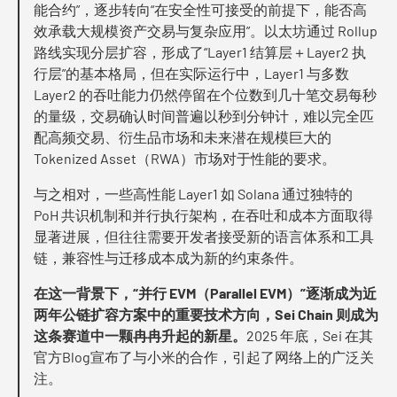
能合约”，逐步转向“在安全性可接受的前提下，能否高
效承载大规模资产交易与复杂应用”。以太坊通过 Rollup
路线实现分层扩容，形成了“Layer1 结算层＋Layer2 执
行层”的基本格局，但在实际运行中，Layer1 与多数
Layer2 的吞吐能力仍然停留在个位数到几十笔交易每秒
的量级，交易确认时间普遍以秒到分钟计，难以完全匹
配高频交易、衍生品市场和未来潜在规模巨大的
Tokenized Asset（RWA）市场对于性能的要求。
与之相对，一些高性能 Layer1 如 Solana 通过独特的
PoH 共识机制和并行执行架构，在吞吐和成本方面取得
显著进展，但往往需要开发者接受新的语言体系和工具
链，兼容性与迁移成本成为新的约束条件。
在这一背景下，“并行 EVM（Parallel EVM）”逐渐成为近
两年公链扩容方案中的重要技术方向，Sei Chain 则成为
这条赛道中一颗冉冉升起的新星。
2025 年底，Sei 在其
官方Blog宣布了与小米的合作，引起了网络上的广泛关
注。