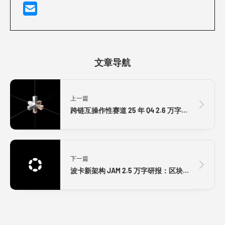
文章导航
上一篇
跨链互操作性赛道 25 年 Q4 2.6 万字研报：聚链成网，全球链上价值交换网络建成在即？全景式拆解其发展背景、结构化分类、运行机制、竞争态势、风险图谱与未来展望
下一篇
波卡新架构 JAM 2.5 万字研报：区块链不再等于虚拟机，后以太坊时代最具颠覆性的超级架构革新？全景式解析架构演进、Parity 的路径反思与计算层的技术十年