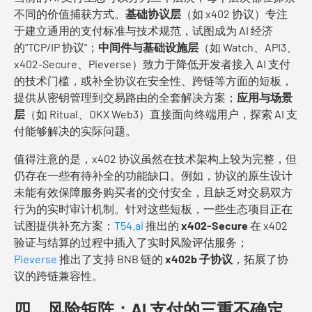
不同的价值捕获方式。
基础协议层
（如 x402 协议）专注
于建立通用的支付标准与技术规范，试图成为 AI 经济
的"TCP/IP 协议"；
中间件与基础设施层
（如 Watch、API3、
x402-Secure、Pieverse）致力于降低开发者接入 AI 支付
的技术门槛，或补全协议在安全性、跨链等方面的短板，
提供从密钥管理到交易路由的全套解决方案；
应用与场景
层
（如 Ritual、OKX Web3）直接面向终端用户，探索 AI 支
付能够解决的实际问题。
值得注意的是，x402 协议虽然在技术架构上较为完整，但
仍存在一些有待补全的功能缺口。例如，协议的原生设计
未能有效保障服务购买者的交付安全，且缺乏对交易双方
行为的实时审计机制。针对这些短板，一些生态项目正在
试图提供补充方案：
T54.ai
推出的
x402-Secure
在 x402
验证与结算的过程中插入了实时风险评估服务；
Pieverse
推出了支持 BNB 链的
x402b 子协议
，拓展了协
议的跨链兼容性。
四、风险矩阵：AI 支付的三重不确定