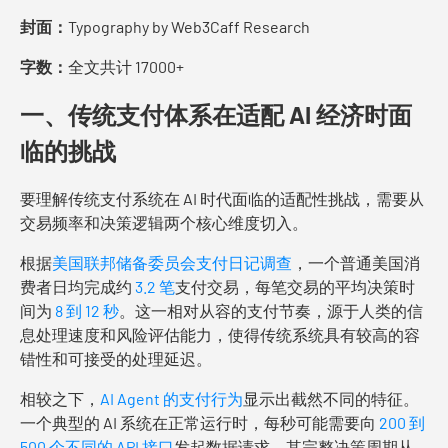
封面：
Typography by Web3Caff Research
字数：
全文共计 17000+
一、传统支付体系在适配 AI 经济时面
临的挑战
要理解传统支付系统在 AI 时代面临的适配性挑战，需要从
交易频率和决策逻辑两个核心维度切入。
根据
美国联邦储备委员会支付日记调查
，一个普通美国消
费者日均完成约
3.2 笔
支付交易，每笔交易的平均决策时
间为
8 到 12 秒
。这一相对从容的支付节奏，源于人类的信
息处理速度和风险评估能力，使得传统系统具有较高的容
错性和可接受的处理延迟。
相较之下，
AI Agent 的支付行为
显示出截然不同的特征。
一个典型的 AI 系统在正常运行时，每秒可能需要向
200 到
500 个不同的 API 接口
发起数据请求。其完整决策周期从