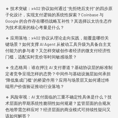
🔹 技术突破：x402 协议如何通过 “先拒绝后支付” 的四步原
子化设计，实现支付逻辑的系统性探索？Coinbase 与
Google 的合作存在哪些战略互补性？其选择以太坊生态作
为技术底座的核心考量是什么？
🔹 应用落地：x402 协议从理论走向实践，能覆盖哪些关
键场景？如何支撑 AI Agent 从被动工具升级为具备自主支
付能力的参与者？又怎样突破创作者经济的微支付经济性
门槛，适配实时竞价等时间敏感场景？
🔹 生态格局：谁在押注 AI 支付赛道？基础协议层的标准制
定者竞争呈现怎样的态势？中间件与基础设施层如何承担
“降低集成门槛” 的桥梁作用？应用与场景层又如何通过终
端用户价值验证推动行业落地？
🔹 风险审视：AI 支付面临的三重不确定性具体是什么？技
术层面的早期系统性脆弱性如何规避？监管层面的合规灰
色地带需怎样应对？经济层面的商业模式可持续性疑问又
该如何解答？