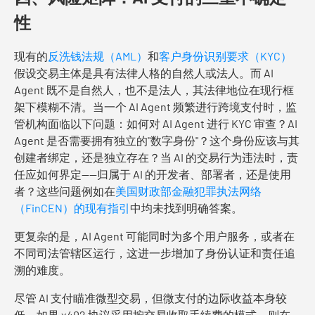
性
现有的
反洗钱法规（AML）
和
客户身份识别要求（KYC）
假设交易主体是具有法律人格的自然人或法人。而 AI
Agent 既不是自然人，也不是法人，其法律地位在现行框
架下模糊不清。当一个 AI Agent 频繁进行跨境支付时，监
管机构面临以下问题：如何对 AI Agent 进行 KYC 审查？AI
Agent 是否需要拥有独立的"数字身份"？这个身份应该与其
创建者绑定，还是独立存在？当 AI 的交易行为违法时，责
任应如何界定——归属于 AI 的开发者、部署者，还是使用
者？这些问题例如在
美国财政部金融犯罪执法网络
（FinCEN）的现有指引
中均未找到明确答案。
更复杂的是，AI Agent 可能同时为多个用户服务，或者在
不同司法管辖区运行，这进一步增加了身份认证和责任追
溯的难度。
尽管 AI 支付瞄准微型交易，但微支付的边际收益本身较
低。如果 x402 协议采用按交易收取手续费的模式，则在